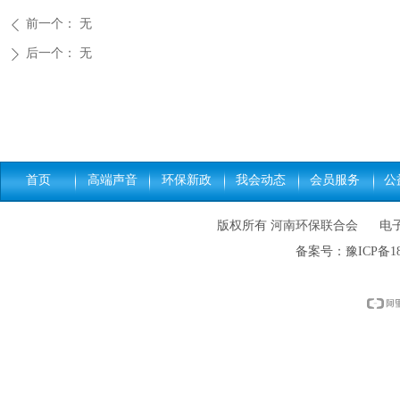
前一个：
无
ꄴ
后一个：
无
ꄲ
首页
高端声音
环保新政
我会动态
会员服务
公
版权所有 河南环保联合会 电子邮件: h
备案号：
豫ICP备18