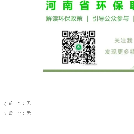
前一个：
无
ꄴ
后一个：
无
ꄲ