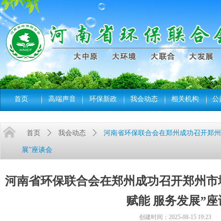
首页
高端声音
环保新政
我会动态
相关机构
公
首页
ꄲ
我会动态
ꄲ
河南省环保联合会在郑州成功召开郑州市
展”座谈会
河南省环保联合会在郑州成功召开郑州市域
赋能 服务发展”座
创建时间：
2025-08-15
19:23