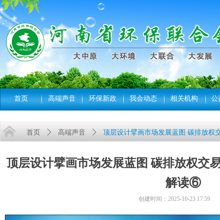
首页
高端声音
环保新政
我会动态
相关机构
公
首页
ꄲ
高端声音
ꄲ
顶层设计擘画市场发展蓝图 碳排放权交
顶层设计擘画市场发展蓝图 碳排放权交易
解读⑥
创建时间：
2025-10-23
17:59