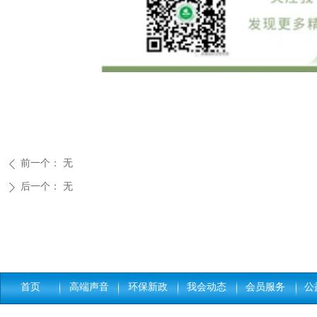
前一个：
无
ꄴ
后一个：
无
ꄲ
首页
高端声音
环保新政
我会动态
会员服务
公