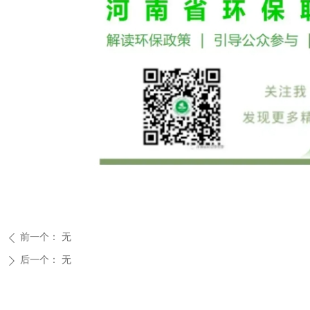
前一个：
无
ꄴ
后一个：
无
ꄲ