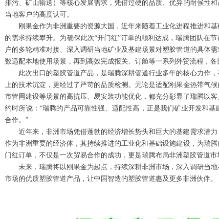
排污、矿山输送）等核心发展需求，凭借过硬的品质、优异的耐候性和
当地客户的高度认可。
刚果金作为非洲重要的资源大国，近年来随着工业化进程推进和基
的需求持续攀升。为确保此次“开门红”订单的顺利达成，瑞腾团队在
户的多轮精准对接、深入调研当地矿业及基建场景对塑胶管道的具体需
数适配本地使用场景，再到高效完成报关、订舱等一系列外贸流程，各
此次出口的塑胶管道产品，是瑞腾深耕管道行业多年的核心力作，
上的技术沉淀，更经过了严苛的品质检测。无论是适配刚果金热带气候
市管网建设等场景的高抗压、易安装功能优化，都充分彰显了瑞腾以客
约时所说：“瑞腾的产品可靠性强、适配性高，正是我们矿业开发和基
合作。”
近年来，非洲市场凭借蓬勃的经济增长势头和巨大的基建需求潜力
作为非洲重要的经济体，其持续推进的工业化和基础设施建设，为瑞腾
门红订单，不仅是一次贸易合作的成功，更是瑞腾布局非洲塑胶管道市
未来，瑞腾将以刚果金为起点，持续深耕非洲市场，深入调研当地
市场的优质塑胶管道产品，让中国智造的塑胶管道惠及更多非洲伙伴。