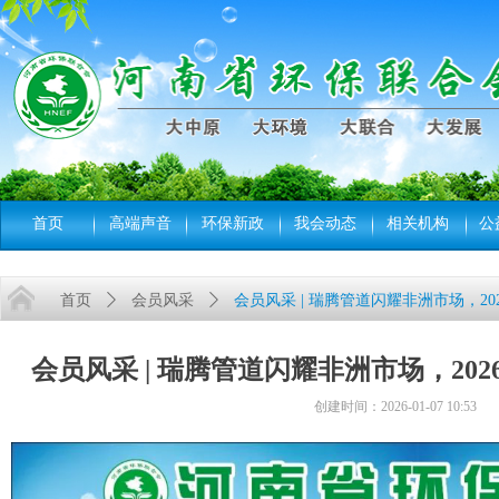
首页
高端声音
环保新政
我会动态
相关机构
公
首页
ꄲ
会员风采
ꄲ
会员风采 | 瑞腾管道闪耀非洲市场，2
会员风采 | 瑞腾管道闪耀非洲市场，20
创建时间：
2026-01-07
10:53