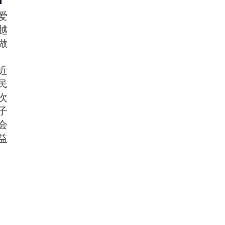
爱
越
做
近
民
次
子
会
益