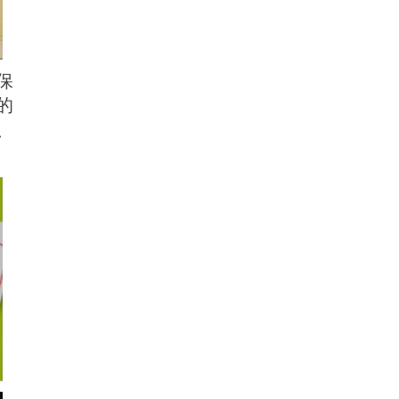
保
的
、