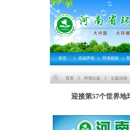
首页
高端声音
环保新政
首页
ꄲ
环境公益
ꄲ
公益活动
迎接第57个世界