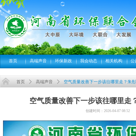
首页
高端声音
环保新政
我会动态
相关机构
公
首页
ꄲ
高端声音
ꄲ
空气质量改善下一步该往哪里走？朱彤
空气质量改善下一步该往哪里走
创建时间：
2026-04-07
08:52