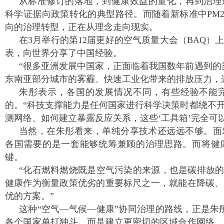
从标准修订的落地，到健康效益的量化，再到治理
科学证据向政策转化的典型路径。而随着新标准中PM2
向的治理转型，正在从理念走向现实。
在3月举行的第12届更好的空气质量大会（BAQ
表，向世界分享了中国经验。
“很多亚洲发展中国家，正面临着我国数年前遇到的
东南亚部分城市的雾霾、快速工业化带来的排放压力，
朱彤表示，各国的发展情况不同，有些经验不能
的。“科技支撑能力是任何国家进行科学决策时都绕不
测网络、如何建立暴露反应关系，这些‘工具箱’完全可
当然，在朱彤看来，单纯分享技术还远远不够。面
各国需要的是一套能够统筹兼顾的治理思路。而将健
键。
“化石燃料燃烧既是空气污染的来源，也是碳排放的
健康作为衡量政策优劣的重要标尺之一，就能在降碳、
优的方案。”
这种“空气—气候—健康”协同治理的路线，正是朱
各个国家单打独斗，而是建立更密切的区域合作网络，