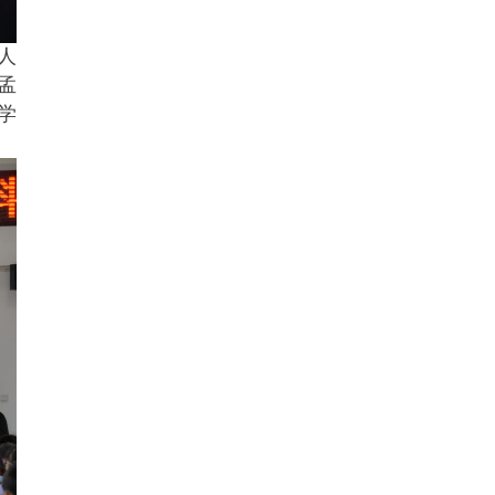
人
孟
学