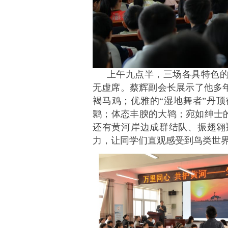
上午九点半，三场各具特色
无虚席。蔡辉副会长展示了他多
褐马鸡；优雅的“湿地舞者”丹
鹮；体态丰腴的大鸨；宛如绅士的
还有黄河岸边成群结队、振翅翱
力，让同学们直观感受到鸟类世