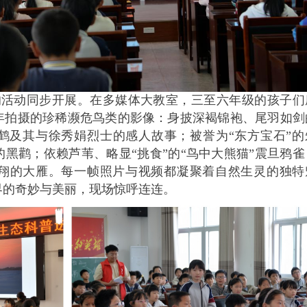
的活动同步开展。在多媒体大教室，三至六年级的孩子们
年拍摄的珍稀濒危鸟类的影像：身披深褐锦袍、尾羽如剑
顶鹤及其与徐秀娟烈士的感人故事；被誉为“东方宝石”的
黑鹳；依赖芦苇、略显“挑食”的“鸟中大熊猫”震旦鸦雀
翔的大雁。每一帧照片与视频都凝聚着自然生灵的独特
界的奇妙与美丽，现场惊呼连连。