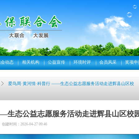
我会动态
相关机构
公益宣传
环境时评
会员风采
奖项申
ꄲ
爱鸟周·黄河情·科普行 ——生态公益志愿服务活动走进辉县山区校
 ——生态公益志愿服务活动走进辉县山区校
创建时间：
2026-04-27
09:46