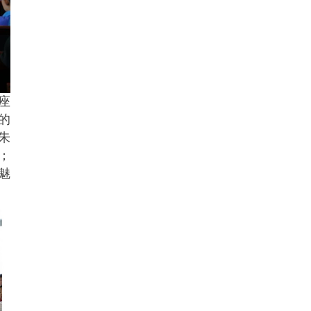
座
的
朱
；
魅