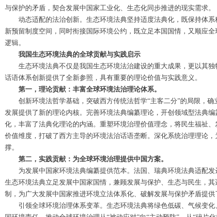
与保护的矛盾，契合发展中国家工业化、生态化同步推进的现实需求。
动态适配的法治创新。生态环境法典坚持适度法典化，既保持体系
新预留制度空间，同时衔接国际环境公约，既立足本国国情，又顺应全
逻辑。
我国生态环境法典的全球贡献与实践启示
生态环境法典不仅是我国生态环境法治建设的重大成果，更以其独
话语体系创新提供了全新参照，具有重要的理论价值与实践意义。
第一，理论贡献：丰富全球环境法治理论体系。
创新环境法哲学基础，突破西方传统法哲学“主客二分”的局限，
发展提供了新的理论内核。完善环境法典编纂理论，开创领域型法典编
化，丰富了法典化理论的内涵。重塑环境治理价值理念，将民生福祉、
价值维度，打破了西方主导的环境法治话语垄断。深化系统治理理论，
撑。
第二，实践贡献：为全球环境治理提供中国方案。
为发展中国家环境法典编纂提供范本。法国、瑞典环境法典适配发
生态环境法典立足发展中国家国情，兼顾发展与保护、生态与民生，其
制，为广大发展中国家推进环境立法体系化、破解发展与保护矛盾提供
引领全球环境治理体系变革。生态环境法典将绿色低碳、气候变化