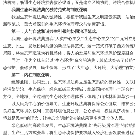
法机制，畅通生态环境损害救济渠道；五是建立区域协同、跨境合作机
我国生态环境法典的独特范式与制度逻辑
我国生态环境法典的独特性，根植于我国生态文明建设实践、法治
新型范式，蕴含着深刻的生态环境治理理念与制度逻辑。
第一，人与自然和谐共生引领的协同治理范式。
我国生态环境法典摒弃“人类中心主义”“生态中心主义”的二元对
生态、民生、发展协同共进的新型法典范式。这一范式打破了西方传统环
局限，将生态环境视为有机整体，将人的发展与生态环境保护深度融合，
同时，作为全球首部以“生态环境”命名的法典，其范式突破了传统
态保护、低碳发展、民生保障，形成了“大生态、大环境、大治理”的立
第二，内在制度逻辑。
统筹兼顾、协同发力。生态环境法典立足生态系统的整体性、关联
筹污染防治、生态保护、绿色低碳三大领域，统筹国内治理与全球合作
方位、全地域、全过程的生态环境治理体系，体现了山水林田湖草沙一
以人民为中心的价值导向。生态环境法典将保障公众健康、维护公
良好生态环境的权利，完善环境信息公开、公众参与、权益救济机制，
境就是民生”的理念，让生态文明建设法治成果更多惠及全体人民。
绿色低碳的高质量发展。生态环境法典跳出“先污染后治理”的传
型、生产生活方式变革，将生态环境保护要求融入经济社会发展全过程