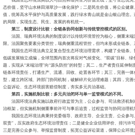
我国生态环境法典以人与自然和谐共生为价值主线，坚守生态优先
态价值，坚守山水林田湖草沙一体化保护；二是民生价值，将公众健康
值，统筹高水平保护与高质量发展，践行绿水青山就是金山银山理念。
的局限，实现生态、民生、发展的有机统一。
第三，制度设计比较：全链条协同创新与传统管控模式的区别。
法国、瑞典环境法典的制度设计以传统环境管控为核心，侧重末端
限。法国聚焦要素分类管控，瑞典侧重流程管控，但均未形成全链条、
我国生态环境法典立足复合型生态环境治理需求，构建了全链条、
低碳发展独立成编，全球范围内首次将应对气候变化、“双碳”目标、
题，实现从“末端治理”向“源头防控”的转型；其二，生产者责任延伸
链条环境责任，打通生产、流通、回收、处置各环节；其三，完善一体
型，建立跨区域、跨部门协同机制，破解碎片化治理难题；其四，完善
公益诉讼、生态环境损害赔偿制度，夯实多元共治基础。
第四，实施机制比较：多元共治闭环与单一监管模式的不同。
法国环境法典实施以政府行政监管为主，公众参与、司法救济机制
治框架，但实施机制侧重事前许可与事后追责，过程监管与协同治理机
我国生态环境法典秉持党委领导、政府主导、企业主责、公众参与
双责”，压实政府生态环境治理责任；二是健全企业信用评价、排污许
三是完善公众参与、举报监督制度，拓宽公益诉讼渠道，保障公众环境