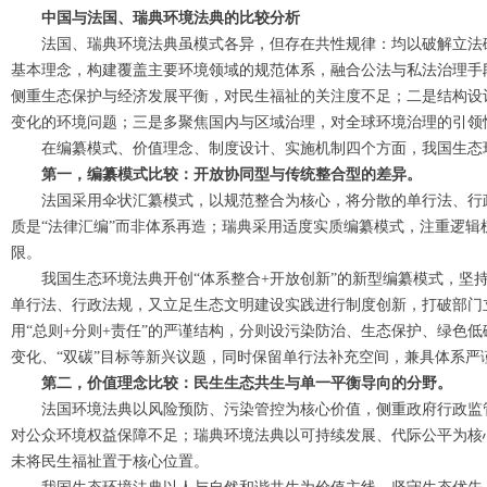
中国与法国、瑞典环境法典的比较分析
法国、瑞典环境法典虽模式各异，但存在共性规律：均以破解立法
基本理念，构建覆盖主要环境领域的规范体系，融合公法与私法治理手
侧重生态保护与经济发展平衡，对民生福祉的关注度不足；二是结构设
变化的环境问题；三是多聚焦国内与区域治理，对全球环境治理的引领
在编纂模式、价值理念、制度设计、实施机制四个方面，我国生态
第一，编纂模式比较：开放协同型与传统整合型的差异。
法国采用伞状汇纂模式，以规范整合为核心，将分散的单行法、行
质是“法律汇编”而非体系再造；瑞典采用适度实质编纂模式，注重逻
限。
我国生态环境法典开创“体系整合+开放创新”的新型编纂模式，坚
单行法、行政法规，又立足生态文明建设实践进行制度创新，打破部门立
用“总则+分则+责任”的严谨结构，分则设污染防治、生态保护、绿色
变化、“双碳”目标等新兴议题，同时保留单行法补充空间，兼具体系严
第二，价值理念比较：民生生态共生与单一平衡导向的分野。
法国环境法典以风险预防、污染管控为核心价值，侧重政府行政监
对公众环境权益保障不足；瑞典环境法典以可持续发展、代际公平为核
未将民生福祉置于核心位置。