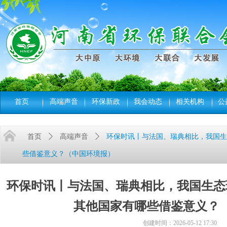
首页
高端声音
环保新政
我会动态
相关机构
公
首页
ꄲ
高端声音
ꄲ
环保时讯丨与法国、瑞典相比，我国生
些借鉴意义？（中国环境报）
环保时讯丨与法国、瑞典相比，我国生态
其他国家有哪些借鉴意义？
创建时间：
2026-05-12
17:30