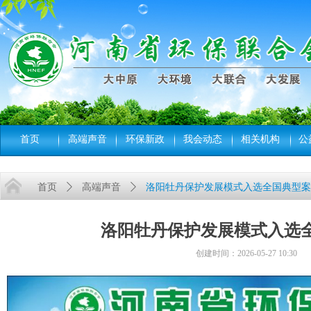
首页
高端声音
环保新政
我会动态
相关机构
公
首页
ꄲ
高端声音
ꄲ
洛阳牡丹保护发展模式入选全国典型案
洛阳牡丹保护发展模式入选
创建时间：
2026-05-27
10:30