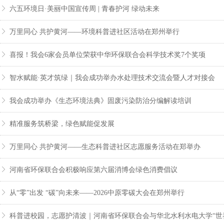
ꁕ
六五环境日·美丽中国宣传周 | 青春护河 绿动未来
ꁕ
万里同心 共护黄河——环境科普进社区活动在郑州举行
ꁕ
喜报！我会6家会员单位荣获中华环保联合会科学技术奖7个奖项
ꁕ
智水赋能·英才筑绿｜我会成功举办水处理技术交流会暨人才对接会
ꁕ
我会成功举办《生态环境法典》固废污染防治分编解读培训
ꁕ
精准服务筑桥梁，绿色赋能促发展
ꁕ
万里同心 共护黄河——生态科普进社区志愿服务活动在郑举办
ꁕ
河南省环保联合会积极响应第六届消博会绿色消费倡议
ꁕ
从“零”出发 “碳”向未来——2026中原零碳大会在郑州举行
ꁕ
科普进校园，志愿护清波｜河南省环保联合会与华北水利水电大学“世界