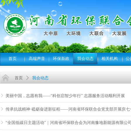
首页
高端声音
环保新政
我会动态
相关机构
公
首页
ꄲ
我会动态
ꁕ
美丽中国，志愿有我——“科创启智少年行” 志愿服务活动顺利开展
ꁕ
传承抗战精神·砥砺奋进新征程——河南省环保联合会党支部开展庆七
ꁕ
“全国低碳日主题活动”｜河南省环保联合会为河南豫地新能源有限公司