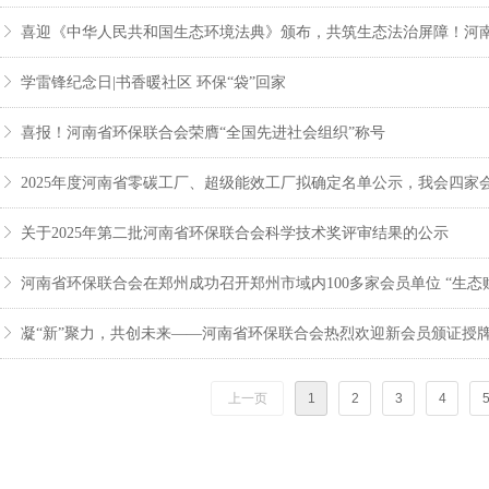
ꁕ
ꁕ
学雷锋纪念日|书香暖社区 环保“袋”回家
ꁕ
喜报！河南省环保联合会荣膺“全国先进社会组织”称号
ꁕ
2025年度河南省零碳工厂、超级能效工厂拟确定名单公示，我会四家
ꁕ
关于2025年第二批河南省环保联合会科学技术奖评审结果的公示
ꁕ
河南省环保联合会在郑州成功召开郑州市域内100多家会员单位 “生态
ꁕ
凝“新”聚力，共创未来——河南省环保联合会热烈欢迎新会员颁证授
上一页
1
2
3
4